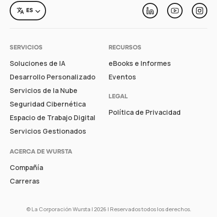
LANGUAGE
ES
Linkedin
Youtube
Inst
SERVICIOS
RECURSOS
Soluciones de IA
eBooks e Informes
Desarrollo Personalizado
Eventos
Servicios de la Nube
LEGAL
Seguridad Cibernética
Política de Privacidad
Espacio de Trabajo Digital
Servicios Gestionados
ACERCA DE WURSTA
Compañía
Carreras
©
La Corporación Wursta
| 2026 | Reservados todos los derechos.