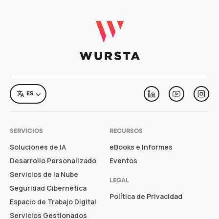
Linkedin
Youtube
Instagram
LANGUAGE
ES
Linkedin
Youtube
Inst
SERVICIOS
RECURSOS
Soluciones de IA
eBooks e Informes
Desarrollo Personalizado
Eventos
Servicios de la Nube
LEGAL
Seguridad Cibernética
Política de Privacidad
Espacio de Trabajo Digital
Servicios Gestionados