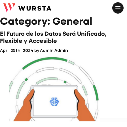
Cloud
ME
Category:
General
Servicios Gestionados
El Futuro de los Datos Será Unificado,
Migración e Incorporación de Google Workspace
Flexible y Accesible
April 25th, 2024
by
Admin Admin
Optimización y Apoyo de Google Workspace
Manejo de Cambios Organizacionales
DMARC Servicios de Implementación
Servicios de Salesforce
RECURSOS