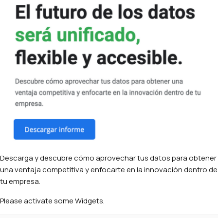
eBooks e Informes
Eventos
ACERCA DE WURSTA
Compañía
Carreras
LANGUAGE
Descarga y descubre cómo aprovechar tus datos para obtener
LANGUAGE
ES
una ventaja competitiva y enfocarte en la innovación dentro de
tu empresa.
FOLLOW US
Please activate some Widgets.