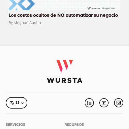
Los costos ocultos de NO automatizar su negocio
By Meghan Austin
LANGUAGE
ES
Linkedin
Youtube
Inst
SERVICIOS
RECURSOS