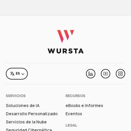
LANGUAGE
ES
Linkedin
Youtube
Inst
SERVICIOS
RECURSOS
Soluciones de IA
eBooks e Informes
Desarrollo Personalizado
Eventos
Servicios de la Nube
LEGAL
Seguridad Cibernética