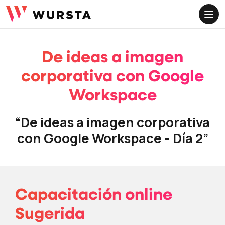
LANGUAGE
ME
LANGUAGE
ES
De ideas a imagen
FOLLOW US
corporativa con Google
Linkedin
Youtube
Instagram
Workspace
“De ideas a imagen corporativa
con Google Workspace - Día 2”
Capacitación online
Sugerida