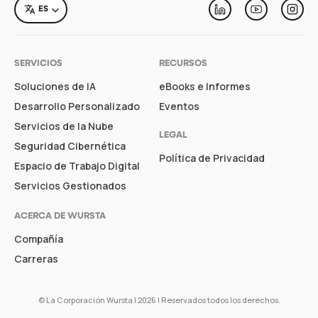
LANGUAGE
ES
Linkedin
Youtube
Inst
SERVICIOS
RECURSOS
Soluciones de IA
eBooks e Informes
Desarrollo Personalizado
Eventos
Servicios de la Nube
LEGAL
Seguridad Cibernética
Política de Privacidad
Espacio de Trabajo Digital
Servicios Gestionados
ACERCA DE WURSTA
Compañía
Carreras
©
La Corporación Wursta
| 2026 | Reservados todos los derechos.