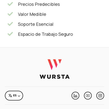
Precios Predecibles
Valor Medible
Soporte Esencial
Espacio de Trabajo Seguro
LANGUAGE
ES
Linkedin
Youtube
Inst