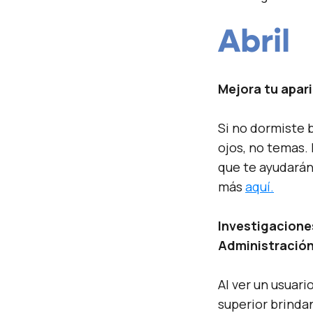
A
bril
Mejora tu apar
Si no dormiste 
ojos, no temas.
que te ayudarán
más
aquí.
Investigacione
Administració
Al ver un usuari
superior brindan