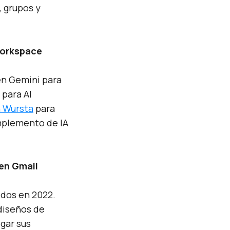
, grupos y
Workspace
en Gemini para
para AI
 Wursta
para
omplemento de IA
 en Gmail
idos en 2022.
 diseños de
gar sus