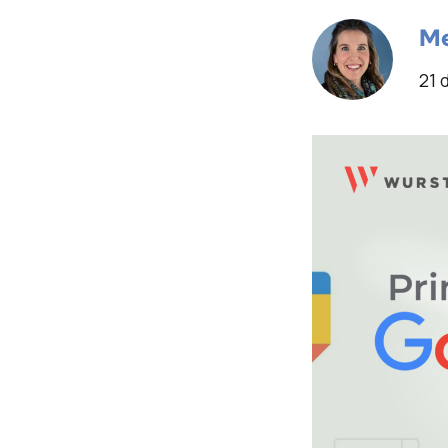
Me
21 