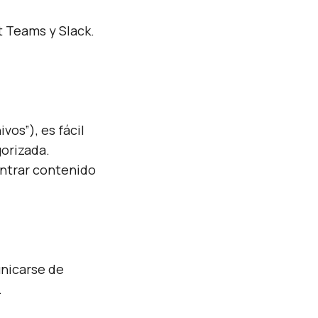
t Teams y Slack.
os”), es fácil
gorizada.
ontrar contenido
unicarse de
.