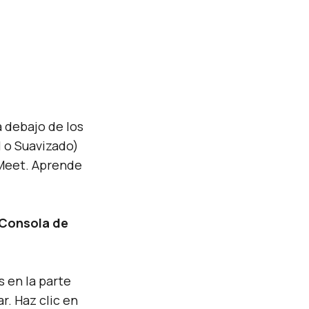
a debajo de los
l o Suavizado)
 Meet. Aprende
 Consola de
s en la parte
r. Haz clic en