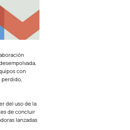
laboración
y desempolvada,
quipos con
 perdido,
r del uso de la
tes de concluir
adoras lanzadas