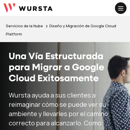
ME
Servicios de la Nube
Diseño y Migración de Google Cloud
Platform
Una Vía Estructurada
para Migrar a Google
Cloud Exitosamente
Wursta ayuda a sus clientes a
reimaginar cómo se puede ver su
ambiente y llevarles por el camino
correcto para alcanzarlo. Como