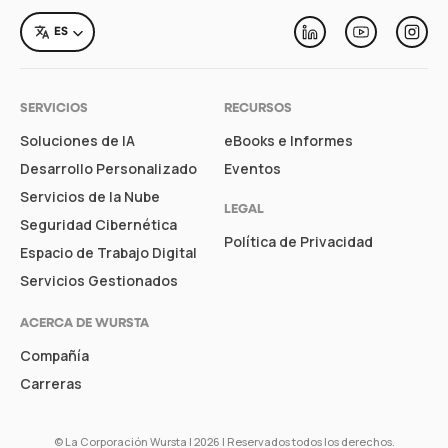
LANGUAGE
ES
Linkedin
Youtube
Inst
SERVICIOS
RECURSOS
Soluciones de IA
eBooks e Informes
Desarrollo Personalizado
Eventos
Servicios de la Nube
LEGAL
Seguridad Cibernética
Política de Privacidad
Espacio de Trabajo Digital
Servicios Gestionados
ACERCA DE WURSTA
Compañía
Carreras
©
La Corporación Wursta
| 2026 | Reservados todos los derechos.